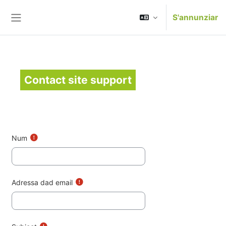
Surseglir tiel cuntegn da basa
S'annunziar
Side panel
Contact site support
Num
Adressa dad email